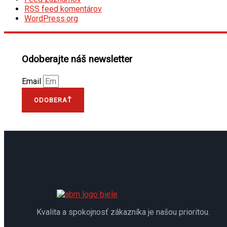
RSS feed komentárov
WordPress.org
Odoberajte náš newsletter
Email
ODOBERAŤ
Kvalita a spokojnosť zákazníka je našou prioritou.