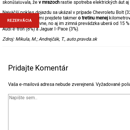
skonštatovala, že
v mrazoch
rastie spotreba elektrických áut aj
Najväčší pokles dojazdu sa ukázal v prípade Chevroletu Bolt (
spomínanými autami prejdete takmer
o tretinu menej
kilometrov,
REZERVÁCIA
energeticky efektívne, no aj im zimná prevádzka uberá od 15 
Audi e-tron (8%) a Jaguar I-Pace (3%).
Zdroj: Mikula, M.; Andrejčák, T., auto.pravda.sk
Pridajte Komentár
Vaša e-mailová adresa nebude zverejnená.
Vyžadované poli