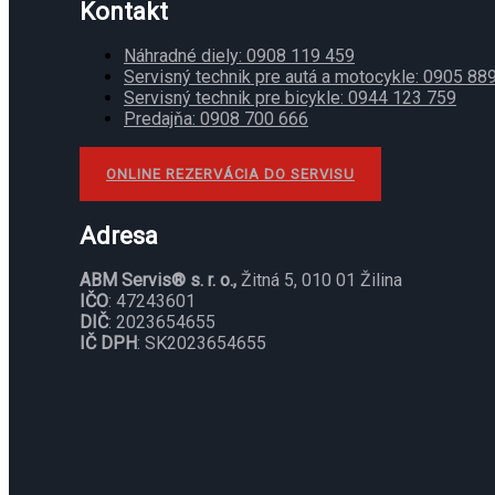
Kontakt
Náhradné diely: 0908 119 459
Servisný technik pre autá a motocykle: 0905 88
Servisný technik pre bicykle: 0944 123 759
Predajňa: 0908 700 666
ONLINE REZERVÁCIA DO SERVISU
Adresa
ABM Servis® s. r. o.,
Žitná 5, 010 01 Žilina
IČO
: 47243601
DIČ
: 2023654655
IČ DPH
: SK2023654655