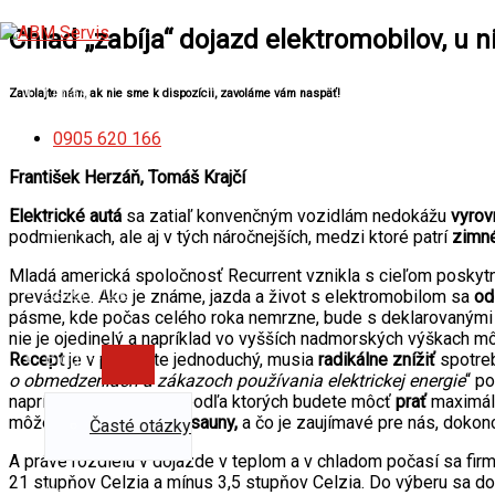
Preskočiť
Napíšte
Name*
E-
Webstránka
PREPÍNANIE
na
sem...
mail*
Chlad „zabíja“ dojazd elektromobilov, u ni
PONUKY
obsah
O nás
Zavolajte nám, ak nie sme k dispozícii, zavoláme vám naspäť!
0905 620 166
Služby
František Herzáň, Tomáš Krajčí
Elektrické autá
sa zatiaľ konvenčným vozidlám nedokážu
vyrov
Cenník
podmienkach, ale aj v tých náročnejších, medzi ktoré patrí
zimn
Mladá americká spoločnosť Recurrent vznikla s cieľom posky
Referencie
prevádzke. Ako je známe, jazda a život s elektromobilom sa
odl
pásme, kde počas celého roka nemrzne, bude s deklarovanými
nie je ojedinelý a napríklad vo vyšších nadmorských výškach môže
Blog
Recept
je v podstate jednoduchý, musia
radikálne znížiť
spotreb
o obmedzeniach a zákazoch používania elektrickej energie
“ p
napríklad špecifikácie, podľa ktorých budete môcť
prať
maximál
môže byť aj používanie
sauny,
a čo je zaujímavé pre nás, dokon
Časté otázky
A práve rozdielu v dojazde v teplom a v chladom počasí sa fir
21 stupňov Celzia a mínus 3,5 stupňov Celzia. Do výberu sa do
Kontakt