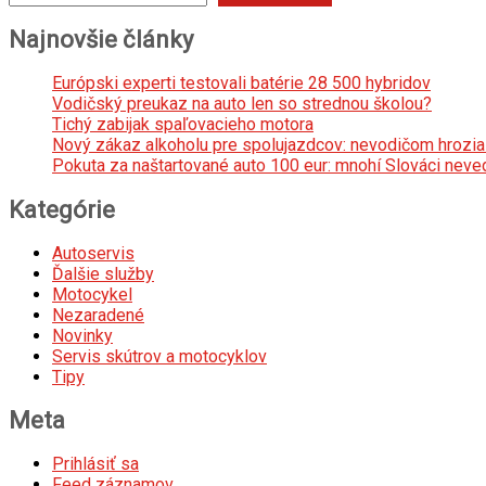
Najnovšie články
Európski experti testovali batérie 28 500 hybridov
Vodičský preukaz na auto len so strednou školou?
Tichý zabijak spaľovacieho motora
Nový zákaz alkoholu pre spolujazdcov: nevodičom hrozia 
Pokuta za naštartované auto 100 eur: mnohí Slováci neved
Kategórie
Autoservis
Ďalšie služby
Motocykel
Nezaradené
Novinky
Servis skútrov a motocyklov
Tipy
Meta
Prihlásiť sa
Feed záznamov