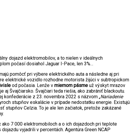
ny dojazd elektromobilov, a to nielen v ideálnych
eplom počasí dosiahol Jaguar I-Pace, len 3%…
 majú pomôcť pri výbere elektrického auta a následne aj pri
e elektrické vozidlo rozhodne motorista žijúci v subtropickom
visle
od počasia. Lenže v
miernom pásme
už výskyt mrazov
aj Švajčiarsko. Švajčiari teda riešia, ako zabrániť blackoutu.
skej konfederácie z 23. novembra 2022 s názvom „
Nariadenie
štyroch stupňov eskalácie v prípade nedostatku energie. Existujú
sť stupňov Celzia. To je ale len začiatok, pretože zakázané
ny.
c ako 7 000 elektromobiloch a o ich dojazdoch pri teplote
dojazdu vyjadrili v percentách. Agentúra Green NCAP