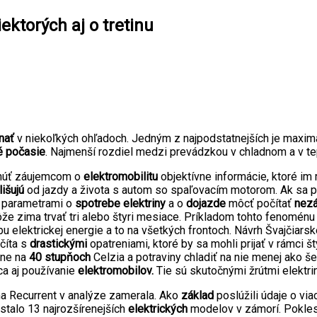
ektorých aj o tretinu
nať
v niekoľkých ohľadoch. Jedným z najpodstatnejších je maximál
é počasie
. Najmenší rozdiel medzi prevádzkou v chladnom a v t
tnúť záujemcom o
elektromobilitu
objektívne informácie, ktoré im
išujú
od jazdy a života s autom so spaľovacím motorom. Ak sa pr
 parametrami o
spotrebe elektriny
a o
dojazde
môcť počítať
nezá
 zima trvať tri alebo štyri mesiace. Príkladom tohto fenoménu je 
u elektrickej energie a to na všetkých frontoch. Návrh Švajčiar
očíta s
drastickými
opatreniami, ktoré by sa mohli prijať v rámci 
ne na
40 stupňoch
Celzia a potraviny chladiť na nie menej ako še
ca aj používanie
elektromobilov.
Tie sú skutočnými žrútmi elektri
ma Recurrent v analýze zamerala. Ako
základ
poslúžili údaje o via
stalo 13 najrozšírenejších
elektrických
modelov v zámorí. Pokles 