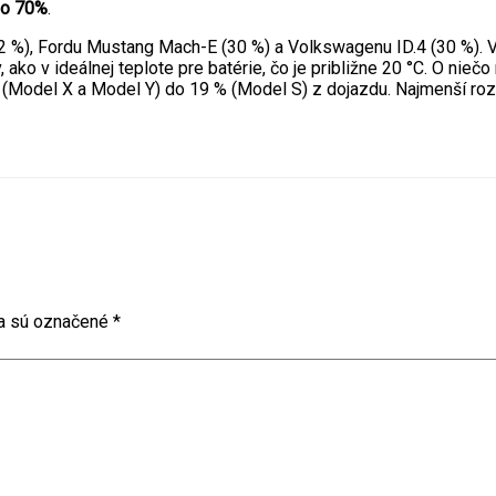
o 70%
.
32 %), Fordu Mustang Mach-E (30 %) a Volkswagenu ID.4 (30 %). V
 ako v ideálnej teplote pre batérie, čo je približne 20 °C. O ni
% (Model X a Model Y) do 19 % (Model S) z dojazdu. Najmenší r
a sú označené
*