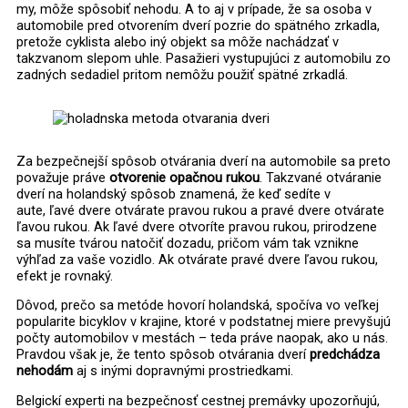
my, môže spôsobiť nehodu. A to aj v prípade, že sa osoba v
automobile pred otvorením dverí pozrie do spätného zrkadla,
pretože cyklista alebo iný objekt sa môže nachádzať v
takzvanom slepom uhle. Pasažieri vystupujúci z automobilu zo
zadných sedadiel pritom nemôžu použiť spätné zrkadlá.
Za bezpečnejší spôsob otvárania dverí na automobile sa preto
považuje práve
otvorenie opačnou rukou
. Takzvané otváranie
dverí na holandský spôsob znamená, že keď sedíte v
aute, ľavé dvere otvárate pravou rukou a pravé dvere otvárate
ľavou rukou. Ak ľavé dvere otvoríte pravou rukou, prirodzene
sa musíte tvárou natočiť dozadu, pričom vám tak vznikne
výhľad za vaše vozidlo. Ak otvárate pravé dvere ľavou rukou,
efekt je rovnaký.
Dôvod, prečo sa metóde hovorí holandská, spočíva vo veľkej
popularite bicyklov v krajine, ktoré v podstatnej miere prevyšujú
počty automobilov v mestách – teda práve naopak, ako u nás.
Pravdou však je, že tento spôsob otvárania dverí
predchádza
nehodám
aj s inými dopravnými prostriedkami.
Belgickí experti na bezpečnosť cestnej premávky upozorňujú,