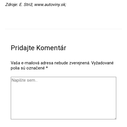
Zdroje: E. Striž, www.autoviny.sk;
Napíšte
Name*
E-
Webstránka
sem...
mail*
Pridajte Komentár
Vaša e-mailová adresa nebude zverejnená.
Vyžadované
polia sú označené
*