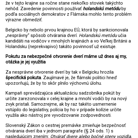
že v tejto krajine sa ročne stane niekoľko stoviek takýchto
nehôd. Zavedenie povinnosti používať
holandskú metódu
by
podľa sociálnych demokratov z Flámska mohlo tento problém
výrazne obmedziť.
Belgicko by nebolo prvou krajinou EÚ, ktorá by sankcionovala
„nesprávny“ spôsob otvárania dverí.
Holandskú metódu
učia
kandidáti na vodičov v mnohých krajinách a vo Veľkej Británii a
Holandsku (neprekvapivo) takáto povinnosť už existuje.
Pokutu za nebezpečné otvorenie dverí máme už dnes aj my,
otázka je jej využitia
Za nesprávne otvorenie dverí by tak v Belgicku hrozila
špecifická pokuta
. Zaujímavé je, že flámski politici hneď
upozorňujú, že by to skôr plnilo výchovnú úlohu.
Kampaň sprevádzajúca aktualizáciu sadzobníka pokút by
určite zarezonovala v celej krajine a mnohí vodiči by na nový
zvyk pristali. Samozrejme, ak by raz takéto usmernenie
vstúpilo do legislatívy, polícia by ho v prípade kolízie určite
využila ako nástroj pre vyvodzovanie zodpovednosti.
Slovenský Zákon o cestnej premávke zmieňuje bezpečnosť
otvárania dverí iba v jednom paragrafe (§ 24 ods. 1) s
nasledujúcim znením:
Otvárať dvere alebo bočné steny vozidla,