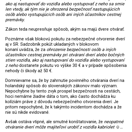
ako aj nastupovať do vozidla alebo vystupovať z neho sa smie
len vtedy, ak tým nie je ohrozená bezpečnosť nastupujúcich
osôb alebo vystupujúcich osôb ani iných účastníkov cestnej
premávky.
Zákon teda neupresňuje spôsob, akým sa majú dvere otvárať.
Poznáme však blokovú pokutu za nebezpečné otvorenie dverí
aj v SR. Sadzobník pokút ukladaných v blokovom
konaní uvádza, že za
ohrozenie bezpečnosti osôb a iných
účastníkov cestnej premávky pri otváraní dverí alebo bočných
stien vozidla, ako aj nastupovaní do vozidla alebo vystupovaní
z neho
dostanete pokutu vo výške 30 € a v prípade spôsobenia
nehody či škody až 50 €.
Domnievame sa, že by zahrnutie povinného otvárania dverí na
holandský spôsob do slovenských zákonov malo význam.
Nepochybne by tento zvyk prospel bezpečnosti na cestách,
hoci nemáme žiadne dáta o tom, ako často dochádza ku
kolíziám práve z dôvodu nebezpečného otvorenia dverí. Je
pritom nepochybné, že k takýmto incidentom dochádza a že
nie sú nikde evidované.
Avšak ostáva vtipné, ale smutné konštatovanie, že
neopatrné
otváranie dverí môže majiteľovi urobiť z vozidla kabriolet ☺…