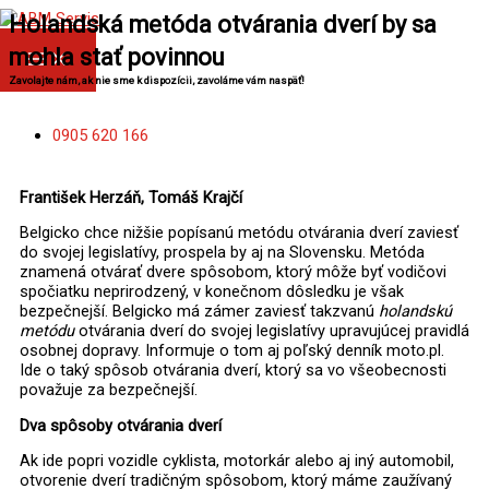
Preskočiť
MAIN
Holandská metóda otvárania dverí by sa
MENU
na
obsah
mohla stať povinnou
Zavolajte nám, ak nie sme k dispozícii, zavoláme vám naspäť!
0905 620 166
František Herzáň, Tomáš Krajčí
Belgicko chce nižšie popísanú metódu otvárania dverí zaviesť
do svojej legislatívy, prospela by aj na Slovensku. Metóda
znamená otvárať dvere spôsobom, ktorý môže byť vodičovi
spočiatku neprirodzený, v konečnom dôsledku je však
bezpečnejší. Belgicko má zámer zaviesť takzvanú
holandskú
metódu
otvárania dverí do svojej legislatívy upravujúcej pravidlá
osobnej dopravy. Informuje o tom aj poľský denník moto.pl.
Ide o taký spôsob otvárania dverí, ktorý sa vo všeobecnosti
považuje za bezpečnejší.
Dva spôsoby otvárania dverí
Ak ide popri vozidle cyklista, motorkár alebo aj iný automobil,
otvorenie dverí tradičným spôsobom, ktorý máme zaužívaný