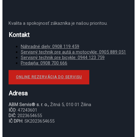
Kvalita a spokojnosť zákazníka je našou prioritou.
Kontakt
Náhradné diely: 0908 119 459
Servisný technik pre autá a motocykle: 0905 889 051
Servisný technik pre bicykle: 0944 123 759
Predajňa: 0908 700 666
ONLINE REZERVÁCIA DO SERVISU
Adresa
ABM Servis® s. r. o.,
Žitná 5, 010 01 Žilina
IČO
: 47243601
DIČ
: 2023654655
IČ DPH
: SK2023654655