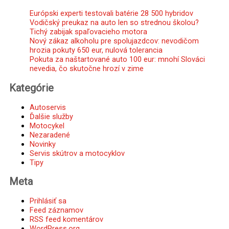
Európski experti testovali batérie 28 500 hybridov
Vodičský preukaz na auto len so strednou školou?
Tichý zabijak spaľovacieho motora
Nový zákaz alkoholu pre spolujazdcov: nevodičom
hrozia pokuty 650 eur, nulová tolerancia
Pokuta za naštartované auto 100 eur: mnohí Slováci
nevedia, čo skutočne hrozí v zime
Kategórie
Autoservis
Ďalšie služby
Motocykel
Nezaradené
Novinky
Servis skútrov a motocyklov
Tipy
Meta
Prihlásiť sa
Feed záznamov
RSS feed komentárov
WordPress.org