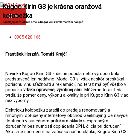
Preskočiť
MAIN
Kugoo Kirin G3 je krásna oranžová
MENU
na
obsah
kolobežka
Zavolajte nám, ak nie sme k dispozícii, zavoláme vám naspäť!
0905 620 166
František Herzáň, Tomáš Krajčí
Novinka Kugoo Kirin G3 z dielne populárneho výrobcu bola
predstavená len nedávno. Model G3 si však neskôr preskákal
poriadnu vlnu sťažností a reklamácií, no teraz má byť všetko v
poriadku
vďaka opravenej výrobnej sérii.
Môžeme teraz teda
tvrdiť, že pomer ceny, výkonu a kvality je pri Kugoo Kirin G3 viac
než výborný.
Elektrickú kolobežku zaradil do predaja renomovaný a
mnohými obľúbený internetový obchod Geekbuying. Je navyše
dostupná v susednom
poľskom sklade
s expresným
doručením bez nutnosti doplácania DPH, či cla pri doručení.
Ako sme spomenuli na začiatku nášho článku, Kugoo Kirin G3