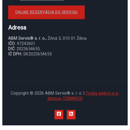
ONLINE REZERVÁCIA DO SERVISU
Adresa
ABM Servis® s. r. o.,
Žitná 5, 010 01 Žilina
IČO
: 47243601
DIČ
: 2023654655
IČ DPH
: SK2023654655
Copyright © 2026 ABM Servis® s. r. o. |
Tvoba webov a e-
shopov TOMARCO