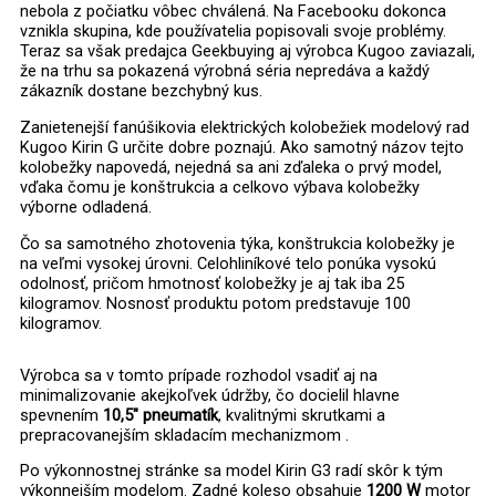
nebola z počiatku vôbec chválená. Na Facebooku dokonca
vznikla skupina, kde používatelia popisovali svoje problémy.
Teraz sa však predajca Geekbuying aj výrobca Kugoo zaviazali,
že na trhu sa pokazená výrobná séria nepredáva a každý
zákazník dostane bezchybný kus.
Zanietenejší fanúšikovia elektrických kolobežiek modelový rad
Kugoo Kirin G určite dobre poznajú. Ako samotný názov tejto
kolobežky napovedá, nejedná sa ani zďaleka o prvý model,
vďaka čomu je konštrukcia a celkovo výbava kolobežky
výborne odladená.
Čo sa samotného zhotovenia týka, konštrukcia kolobežky je
na veľmi vysokej úrovni. Celohliníkové telo ponúka vysokú
odolnosť, pričom hmotnosť kolobežky je aj tak iba 25
kilogramov. Nosnosť produktu potom predstavuje 100
kilogramov.
Výrobca sa v tomto prípade rozhodol vsadiť aj na
minimalizovanie akejkoľvek údržby, čo docielil hlavne
spevnením
10,5″ pneumatík
, kvalitnými skrutkami a
prepracovanejším skladacím mechanizmom .
Po výkonnostnej stránke sa model Kirin G3 radí skôr k tým
výkonnejším modelom. Zadné koleso obsahuje
1200 W
motor