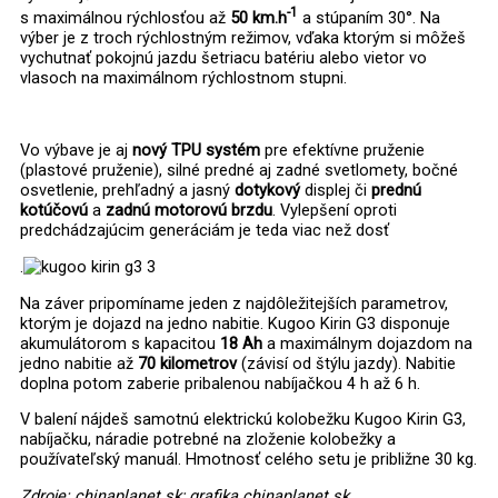
-1
s maximálnou rýchlosťou až
50 km.h
a stúpaním 30°. Na
výber je z troch rýchlostným režimov, vďaka ktorým si môžeš
vychutnať pokojnú jazdu šetriacu batériu alebo vietor vo
vlasoch na maximálnom rýchlostnom stupni.
Vo výbave je aj
nový TPU systém
pre efektívne pruženie
(plastové pruženie), silné predné aj zadné svetlomety, bočné
osvetlenie, prehľadný a jasný
dotykový
displej či
prednú
kotúčovú
a
zadnú motorovú brzdu
. Vylepšení oproti
predchádzajúcim generáciám je teda viac než dosť
.
Na záver pripomíname jeden z najdôležitejších parametrov,
ktorým je dojazd na jedno nabitie. Kugoo Kirin G3 disponuje
akumulátorom s kapacitou
18 Ah
a maximálnym dojazdom na
jedno nabitie až
70 kilometrov
(závisí od štýlu jazdy). Nabitie
doplna potom zaberie pribalenou nabíjačkou 4 h až 6 h.
V balení nájdeš samotnú elektrickú kolobežku Kugoo Kirin G3,
nabíjačku, náradie potrebné na zloženie kolobežky a
používateľský manuál. Hmotnosť celého setu je približne 30 kg.
Zdroje: chinaplanet.sk; grafika chinaplanet.sk