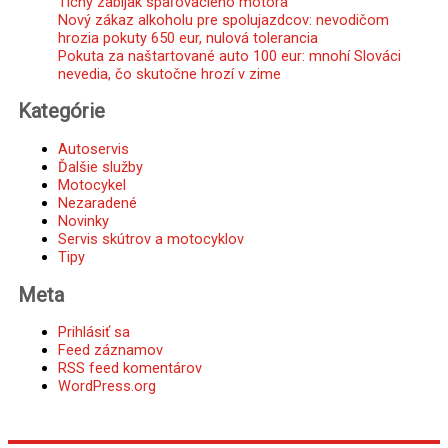
Tichý zabijak spaľovacieho motora
Nový zákaz alkoholu pre spolujazdcov: nevodičom
hrozia pokuty 650 eur, nulová tolerancia
Pokuta za naštartované auto 100 eur: mnohí Slováci
nevedia, čo skutočne hrozí v zime
Kategórie
Autoservis
Ďalšie služby
Motocykel
Nezaradené
Novinky
Servis skútrov a motocyklov
Tipy
Meta
Prihlásiť sa
Feed záznamov
RSS feed komentárov
WordPress.org