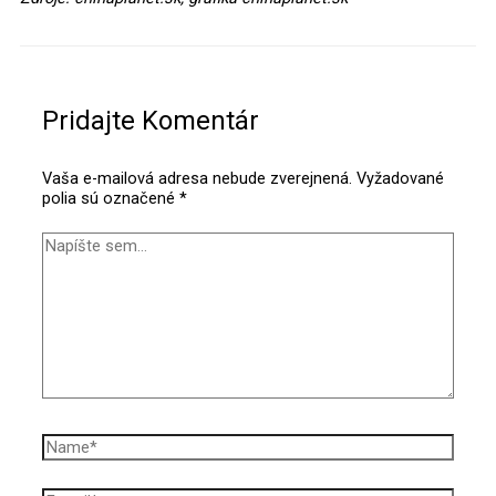
Napíšte
Name*
E-
Webstránka
sem...
mail*
Pridajte Komentár
Vaša e-mailová adresa nebude zverejnená.
Vyžadované
polia sú označené
*