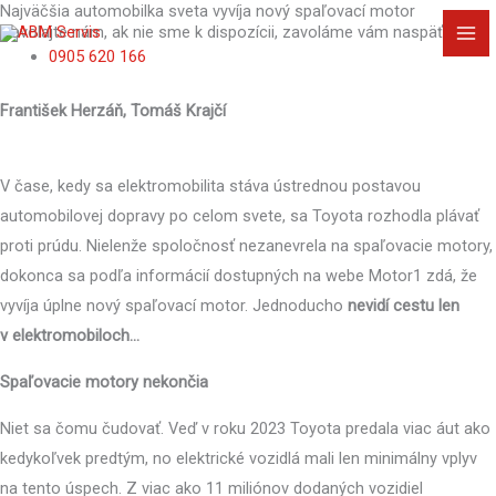
Najväčšia automobilka sveta vyvíja nový spaľovací motor
Preskočiť
MA
Zavolajte nám, ak nie sme k dispozícii, zavoláme vám naspäť!
na
0905 620 166
ME
obsah
František Herzáň, Tomáš Krajčí
V čase, kedy sa elektromobilita stáva ústrednou postavou
automobilovej dopravy po celom svete, sa Toyota rozhodla plávať
proti prúdu. Nielenže spoločnosť nezanevrela na spaľovacie motory,
dokonca sa podľa informácií dostupných na webe Motor1 zdá, že
vyvíja úplne nový spaľovací motor. Jednoducho
nevidí cestu len
v elektromobiloch…
Spaľovacie motory nekončia
Niet sa čomu čudovať. Veď v roku 2023 Toyota predala viac áut ako
kedykoľvek predtým, no elektrické vozidlá mali len minimálny vplyv
na tento úspech. Z viac ako 11 miliónov dodaných vozidiel