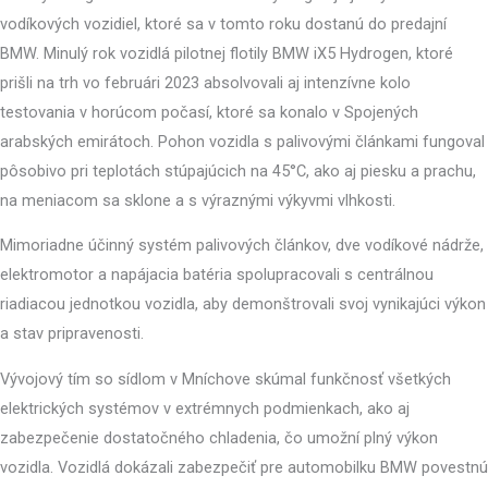
vodíkových vozidiel, ktoré sa v tomto roku dostanú do predajní
BMW. Minulý rok vozidlá pilotnej flotily BMW iX5 Hydrogen, ktoré
prišli na trh vo februári 2023 absolvovali aj intenzívne kolo
testovania v horúcom počasí, ktoré sa konalo v Spojených
arabských emirátoch. Pohon vozidla s palivovými článkami fungoval
pôsobivo pri teplotách stúpajúcich na 45°C, ako aj piesku a prachu,
na meniacom sa sklone a s výraznými výkyvmi vlhkosti.
Mimoriadne účinný systém palivových článkov, dve vodíkové nádrže,
elektromotor a napájacia batéria spolupracovali s centrálnou
riadiacou jednotkou vozidla, aby
demonštrovali svoj vynikajúci výkon
a stav pripravenosti.
Vývojový tím so sídlom v Mníchove skúmal funkčnosť všetkých
elektrických systémov v extrémnych podmienkach, ako aj
zabezpečenie dostatočného chladenia, čo umožní plný výkon
vozidla. Vozidlá dokázali zabezpečiť pre automobilku BMW povestnú