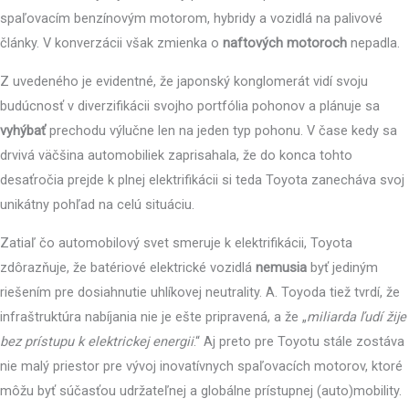
spaľovacím benzínovým motorom, hybridy a vozidlá na palivové
články. V konverzácii však zmienka o
naftových motoroch
nepadla.
Z uvedeného je evidentné, že japonský konglomerát vidí svoju
budúcnosť v diverzifikácii svojho portfólia pohonov a plánuje sa
vyhýbať
prechodu výlučne len na jeden typ pohonu. V čase kedy sa
drvivá väčšina automobiliek zaprisahala, že do konca tohto
desaťročia prejde k plnej elektrifikácii si teda Toyota zanecháva svoj
unikátny pohľad na celú situáciu.
Zatiaľ čo automobilový svet smeruje k elektrifikácii, Toyota
zdôrazňuje, že batériové elektrické vozidlá
nemusia
byť jediným
riešením pre dosiahnutie uhlíkovej neutrality. A. Toyoda tiež tvrdí, že
infraštruktúra nabíjania nie je ešte pripravená, a že „
miliarda ľudí žije
bez prístupu k elektrickej energii
.“ Aj preto pre Toyotu stále zostáva
nie malý priestor pre vývoj inovatívnych spaľovacích motorov, ktoré
môžu byť súčasťou udržateľnej a globálne prístupnej (auto)mobility.