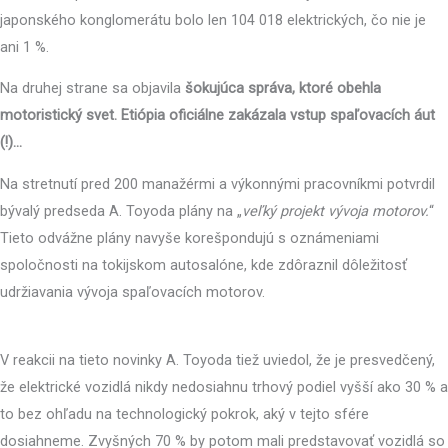
japonského konglomerátu bolo len 104 018 elektrických, čo nie je
ani 1 %.
Na druhej strane sa objavila
šokujúca správa, ktoré obehla
motoristický svet. Etiópia oficiálne zakázala vstup spaľovacích áut
(!)…
Na stretnutí pred 200 manažérmi a výkonnými pracovníkmi potvrdil
bývalý predseda A. Toyoda plány na „
veľký projekt vývoja motorov.
“
Tieto odvážne plány navyše korešpondujú s oznámeniami
spoločnosti na tokijskom autosalóne, kde zdôraznil dôležitosť
udržiavania vývoja spaľovacích motorov.
V reakcii na tieto novinky A. Toyoda tiež uviedol, že je presvedčený,
že elektrické vozidlá nikdy nedosiahnu trhový podiel vyšší ako 30 % a
to bez ohľadu na technologický pokrok, aký v tejto sfére
dosiahneme. Zvyšných 70 % by potom mali predstavovať vozidlá so