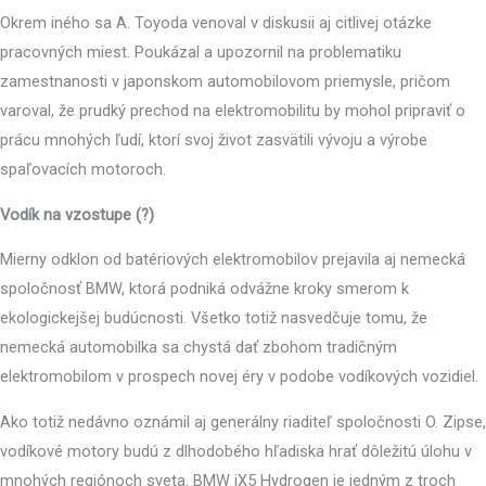
Okrem iného sa A. Toyoda venoval v diskusii aj citlivej otázke
pracovných miest. Poukázal a upozornil na problematiku
zamestnanosti v japonskom automobilovom priemysle, pričom
varoval, že prudký prechod na elektromobilitu by mohol pripraviť o
prácu mnohých ľudí, ktorí svoj život zasvätili vývoju a výrobe
spaľovacích motoroch.
Vodík na vzostupe (?)
Mierny odklon od batériových elektromobilov prejavila aj nemecká
spoločnosť BMW, ktorá podniká odvážne kroky smerom k
ekologickejšej budúcnosti. Všetko totiž nasvedčuje tomu, že
nemecká automobilka sa chystá dať zbohom tradičným
elektromobilom v prospech novej éry v podobe vodíkových vozidiel.
Ako totiž nedávno oznámil aj generálny riaditeľ spoločnosti O. Zipse,
vodíkové motory budú z dlhodobého hľadiska hrať dôležitú úlohu v
mnohých regiónoch sveta. BMW iX5 Hydrogen je jedným z troch