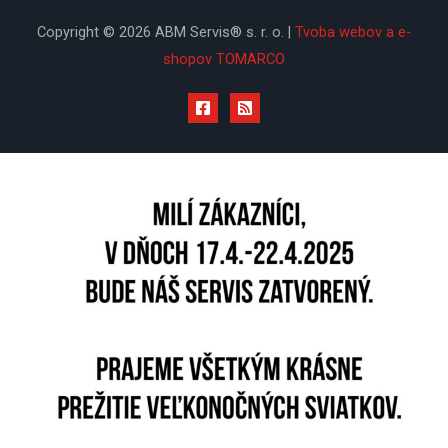
Copyright © 2026 ABM Servis® s. r. o. |
Tvoba webov a e-
shopov TOMARCO