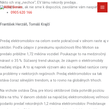
Nikto ich vraj „nechce“; EV lámu rekordy predaja…
Preskočiť
MA
Zavolajte nám, ak nie sme k dispozícii, zavoláme vám naspäť!
na
0905 620 166
ME
obsah
František Herzáň, Tomáš Krajčí
Predaj elektromobilov na celom svete pokračoval v silnom raste aj v
októbri. Podľa údajov z prieskumu spoločnosti Rho Motion sa
predalo približne 1,72 milióna vozidiel. Poukazuje to na medziročný
nárast o 35 %. Súčasný trend ukazuje, že záujem o elektromobily
naďalej stúpa. A to aj napriek výzvam ako sú napríklad rastúce ceny
a problémy v niektorých regiónoch. Predaj elektromobilov sa tak
stáva čoraz silnejším trendom, a to rovno na globálnych trhoch.
Na vrchole ostáva Čína, pre ktorú októbrové čísla potvrdili pozíciu
lídra na trhu. V danom období sa najväčšej elektromobilovej veľmoci
podarilo predať rekordných 1,2 milióna elektromobilov. Predstavuje