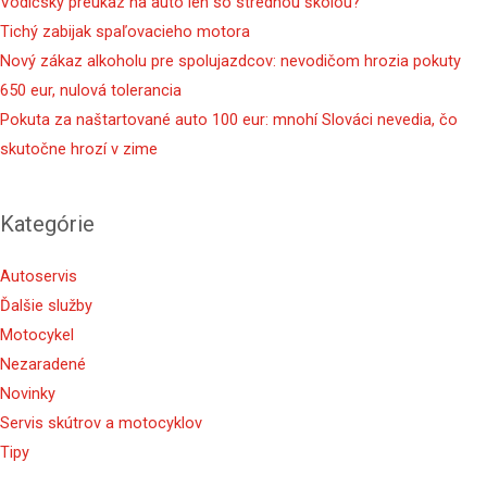
Vodičský preukaz na auto len so strednou školou?
Tichý zabijak spaľovacieho motora
Nový zákaz alkoholu pre spolujazdcov: nevodičom hrozia pokuty
650 eur, nulová tolerancia
Pokuta za naštartované auto 100 eur: mnohí Slováci nevedia, čo
skutočne hrozí v zime
Kategórie
Autoservis
Ďalšie služby
Motocykel
Nezaradené
Novinky
Servis skútrov a motocyklov
Tipy