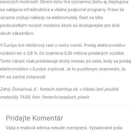
cenových možností. Okrem toho hrá významnú úlohu aj zlepšujúca
sa nabíjacia infraštruktúra a vládne podporné programy. Práve tie
výrazne znižujú náklady na elektromobily. Rast sa týka
predovšetkým nových modelov, ktoré sú dostupnejšie pre širší
okruh zákazníkov.
V Európe bol októbrový rast o niečo menší. Predaj elektromobilov
vzrástol len o 0,8 %, čo znamená 0,26 milióna predaných vozidiel.
Tento nárast však predstavuje druhý mesiac po sebe, kedy sa predaj
elektromobilov v Európe zvyšoval. Je to pozitívnym znamením, že
trh sa začína zotavovať.
Zdroj: Ďuriačová, S.: fontech.startitup.sk, v článku boli použité
materiály TASR, foto: fontech/unsplash; pixels
Pridajte Komentár
Vaša e-mailová adresa nebude zverejnená.
Vyžadované polia