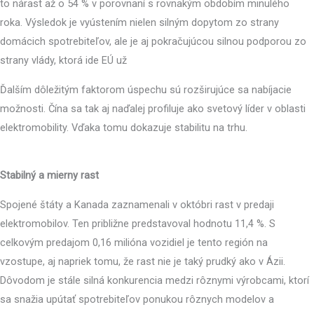
to nárast až o 54 % v porovnaní s rovnakým obdobím minulého
roka. Výsledok je vyústením nielen silným dopytom zo strany
domácich spotrebiteľov, ale je aj pokračujúcou silnou podporou zo
strany vlády, ktorá ide EÚ už
Ďalším dôležitým faktorom úspechu sú rozširujúce sa nabíjacie
možnosti. Čína sa tak aj naďalej profiluje ako svetový líder v oblasti
elektromobility. Vďaka tomu dokazuje stabilitu na trhu.
Stabilný a mierny rast
Spojené štáty a Kanada zaznamenali v októbri rast v predaji
elektromobilov. Ten približne predstavoval hodnotu 11,4 %. S
celkovým predajom 0,16 milióna vozidiel je tento región na
vzostupe, aj napriek tomu, že rast nie je taký prudký ako v Ázii.
Dôvodom je stále silná konkurencia medzi rôznymi výrobcami, ktorí
sa snažia upútať spotrebiteľov ponukou rôznych modelov a