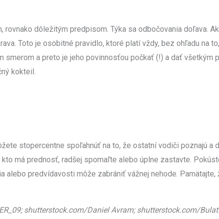
ým, rovnako dôležitým predpisom. Týka sa odbočovania doľava. Ak
ava. Toto je osobitné pravidlo, ktoré platí vždy, bez ohľadu na t
m smerom a preto je jeho povinnosťou počkať (!) a dať všetkým p
ný kokteil.
ete stopercentne spoľahnúť na to, že ostatní vodiči poznajú a d
, kto má prednosť, radšej spomaľte alebo úplne zastavte. Pokúst
 alebo predvídavosti môže zabrániť vážnej nehode. Pamätajte, že 
m/ER_09; shutterstock.com/Daniel Avram; shutterstock.com/Bulat