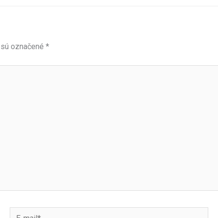
 sú označené
*
E-