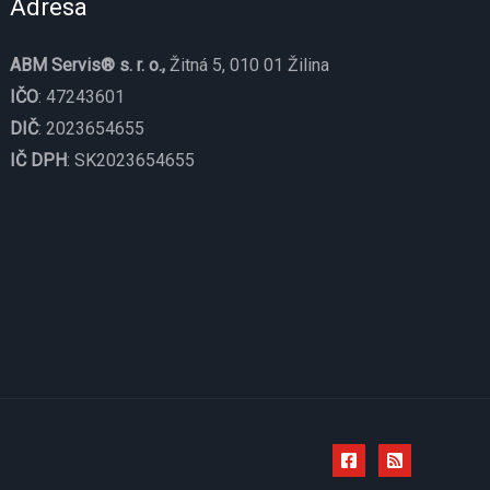
Adresa
ABM Servis® s. r. o.,
Žitná 5, 010 01 Žilina
IČO
: 47243601
DIČ
: 2023654655
IČ DPH
: SK2023654655