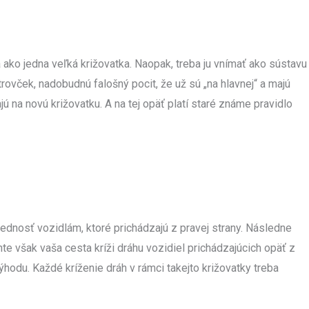
ako jedna veľká križovatka. Naopak, treba ju vnímať ako sústavu
rovček, nadobudnú falošný pocit, že už sú „na hlavnej“ a majú
ú na novú križovatku. A na tej opäť platí staré známe pravidlo
rednosť vozidlám, ktoré prichádzajú z pravej strany. Následne
te však vaša cesta kríži dráhu vozidiel prichádzajúcich opäť z
hodu. Každé kríženie dráh v rámci takejto križovatky treba