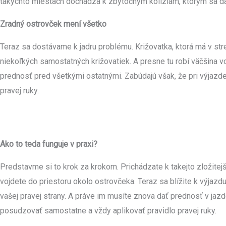
takýchto miestach dochádza k zbytočným kolíziám, ktorým sa d
Zradný ostrovček mení všetko
Teraz sa dostávame k jadru problému. Križovatka, ktorá má v str
niekoľkých samostatných križovatiek. A presne tu robí väčšina v
prednosť pred všetkými ostatnými. Zabúdajú však, že pri výjazde 
pravej ruky.
Ako to teda funguje v praxi?
Predstavme si to krok za krokom. Prichádzate k takejto zložitej
vojdete do priestoru okolo ostrovčeka. Teraz sa blížite k výjazd
vašej pravej strany. A práve im musíte znova dať prednosť v jazd
posudzovať samostatne a vždy aplikovať pravidlo pravej ruky.