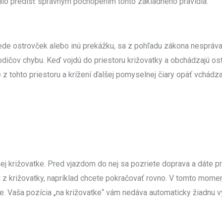
alo predísť správnym pochopením tohto základného pravidla.
ede ostrovček alebo inú prekážku, sa z pohľadu zákona nespráva 
odičov chybu. Keď vojdú do priestoru križovatky a obchádzajú ost
z tohto priestoru a krížení ďalšej pomyselnej čiary opäť vchádzaj
šej križovatke. Pred vjazdom do nej sa pozriete doprava a dáte p
u z križovatky, napríklad chcete pokračovať rovno. V tomto momen
e. Vaša pozícia „na križovatke“ vám nedáva automaticky žiadnu vý