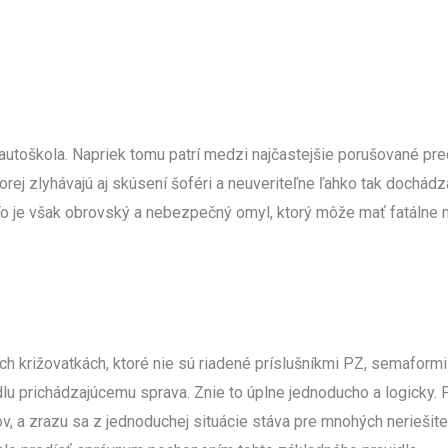
O nás
Služby
Cenník
Refer
autoškola. Napriek tomu patrí medzi najčastejšie porušované pred
 ktorej zlyhávajú aj skúsení šoféri a neuveriteľne ľahko tak dochá
To je však obrovský a nebezpečný omyl, ktorý môže mať fatálne n
ých križovatkách, ktoré nie sú riadené príslušníkmi PZ, semafor
dlu prichádzajúcemu sprava. Znie to úplne jednoducho a logicky. 
v, a zrazu sa z jednoduchej situácie stáva pre mnohých neriešite