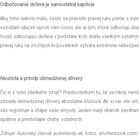
Odbočovanie doľava je samostatná kapitola
Aby toho nebolo málo, často sa pravidlo pravej ruky pletie s in
vozidlám idúcim oproti vám rovno, ale aj tým, ktoré odbočujú dopr
Vodič odbočujúci doľava v podstate kríži dráhu všetkým ostatný
pravej ruky na zložitých križovatkách vytvára extrémne nebezpeč
Neistota a princíp obmedzenej dôvery
Čo si z toho všetkého vziať? Predovšetkým to, že sa nikdy nemôž
zásada obmedzenej dôvery absolútne kľúčová. Ak si nie ste istí
vás registruje a chápe vaše úmysly. Jeden malý okamih zaváhania
opatrne a predvídajte chyby ostatných.
Zdroje: Autorský článok autotrendy.sk; fotos: shutterstock.co