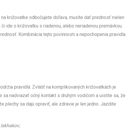
 na križovatke odbočujete doľava, musíte dať prednosť nielen
o, či ide o križovatku s riadenou, alebo neriadenou premávkou.
rednosť. Kombinácia tejto povinnosti a nepochopenia pravidla
održia pravidlá. Zvlášť na komplikovaných križovatkách je
e sa nadviazať očný kontakt s druhým vodičom a uistite sa, že
plechy sa dajú opraviť, ale zdravie je len jedno. Jazdite
.Iskhakov;