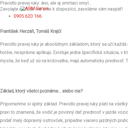
Pravidlo pravej ruky: áno, ale aj smrtiaci omyl…
Preskočiť
Zavolajte nám, ak nie sme k dispozícii, zavoláme vám naspäť!
na
0905 620 166
obsah
František Herzáň, Tomáš Krajčí
Pravidlo pravej ruky je absolútnym základom, ktorý sa učí každá 
horšie, nesprávne aplikujú. Existuje jedna špecifická situácia, v
myslia, že keď už sú na križovatke, majú automaticky prednosť. 
Základ, ktorý všetci poznáme… alebo nie?
Pripomeňme si úplný základ. Pravidlo pravej ruky platí na všetk
praxi to znamená, že vodič je povinný dať prednosť v jazde vozi
pridať malý dopravný ostrovček, prípadne viacero jazdných pruho