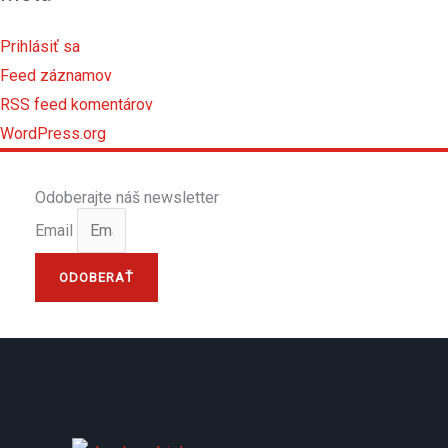
Prihlásiť sa
Feed záznamov
RSS feed komentárov
WordPress.org
Odoberajte náš newsletter
Email
ODOBERAŤ