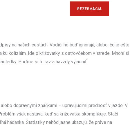
encie
Blog
Kontakt
REZERVÁCIA
pisy na našich cestách. Vodiči ho buď ignorujú, alebo, čo je ešte
dza ku kolíziám. Ide o križovatky s ostrovčekom v strede. Mnohí si
ásledky. Poďme si to raz a navždy vyjasniť.
mi alebo dopravnými značkami – upravujúcimi prednosť v jazde. V
Problém však nastáva, keď sa križovatka skomplikuje. Stačí
ľná hádanka. Štatistiky nehôd jasne ukazujú, že práve na