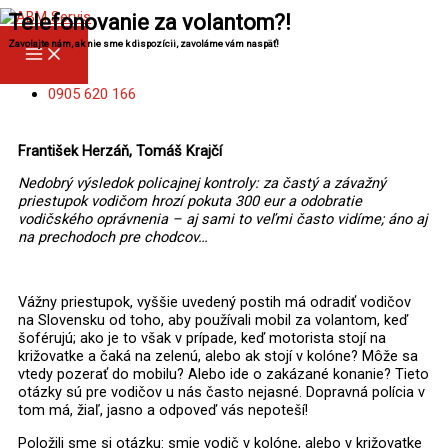
Preskočiť
MAIN
Telefonovanie za volantom?!
MENU
na
obsah
Zavolajte nám, ak nie sme k dispozícii, zavoláme vám naspäť!
0905 620 166
František Herzáň, Tomáš Krajčí
Nedobrý výsledok policajnej kontroly: za častý a závažný
priestupok vodičom hrozí pokuta 300 eur a odobratie
vodičského oprávnenia – aj sami to veľmi často vidíme; áno aj
na prechodoch pre chodcov…
Vážny priestupok, vyššie uvedený postih má odradiť vodičov
na Slovensku od toho, aby používali mobil za volantom, keď
šoférujú; ako je to však v prípade, keď motorista stojí na
križovatke a čaká na zelenú, alebo ak stojí v kolóne? Môže sa
vtedy pozerať do mobilu? Alebo ide o zakázané konanie? Tieto
otázky sú pre vodičov u nás často nejasné. Dopravná polícia v
tom má, žiaľ, jasno a odpoveď vás nepoteší!
Položili sme si otázku: smie vodič v kolóne, alebo v križovatke