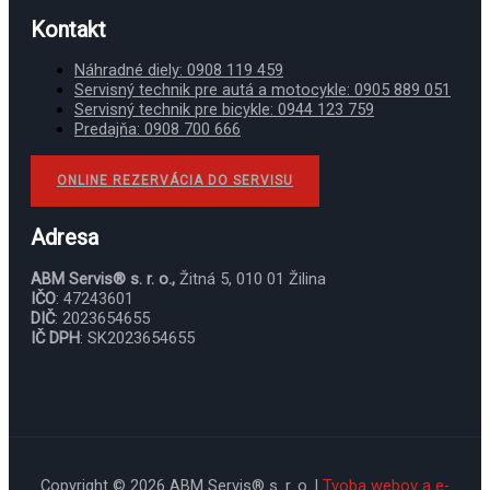
Kontakt
Náhradné diely: 0908 119 459
Servisný technik pre autá a motocykle: 0905 889 051
Servisný technik pre bicykle: 0944 123 759
Predajňa: 0908 700 666
ONLINE REZERVÁCIA DO SERVISU
Adresa
ABM Servis® s. r. o.,
Žitná 5, 010 01 Žilina
IČO
: 47243601
DIČ
: 2023654655
IČ DPH
: SK2023654655
Copyright © 2026 ABM Servis® s. r. o. |
Tvoba webov a e-