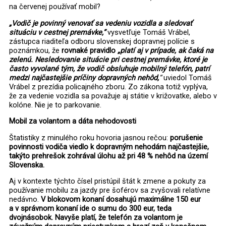
na červenej používať mobil?
„Vodič je povinný venovať sa vedeniu vozidla a sledovať
situáciu v cestnej premávke,“
vysvetľuje Tomáš Vrábel,
zástupca riaditeľa odboru slovenskej dopravnej polície s
poznámkou, že
rovnaké pravidlo
„platí aj v prípade, ak čaká na
zelenú. Nesledovanie situácie pri cestnej premávke, ktoré je
často vyvolané tým, že vodič obsluhuje mobilný telefón, patrí
medzi najčastejšie príčiny dopravných nehôd,
“
uviedol Tomáš
Vrábel z prezídia policajného zboru. Zo zákona totiž vyplýva,
že za vedenie vozidla sa považuje aj státie v križovatke, alebo v
kolóne. Nie je to parkovanie.
Mobil za volantom a dáta nehodovosti
Štatistiky z minulého roku hovoria jasnou rečou:
porušenie
povinnosti vodiča viedlo k dopravným nehodám najčastejšie,
takýto prehrešok zohrával úlohu až pri 48 % nehôd na území
Slovenska.
Aj v kontexte týchto čísel pristúpil štát k zmene a pokuty za
používanie mobilu za jazdy pre šoférov sa zvyšovali relatívne
nedávno.
V blokovom konaní dosahujú maximálne 150 eur
a v správnom konaní ide o sumu do 300 eur, teda
dvojnásobok. Navyše platí, že telefón za volantom je