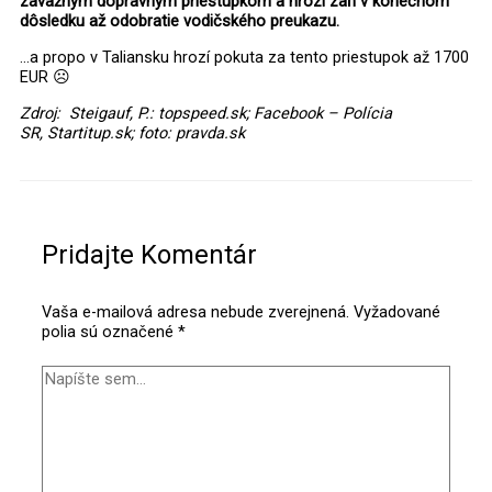
závažným dopravným priestupkom a hrozí zaň v konečnom
dôsledku až odobratie vodičského preukazu.
…a propo v Taliansku hrozí pokuta za tento priestupok až 1700
EUR ☹
Zdroj: Steigauf, P.: topspeed.sk; Facebook – Polícia
SR, Startitup.sk; foto: pravda.sk
Napíšte
Name*
E-
Webstránka
sem...
mail*
Pridajte Komentár
Vaša e-mailová adresa nebude zverejnená.
Vyžadované
polia sú označené
*