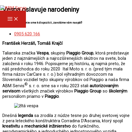
Preskočiť
Napíšte
Name*
E-
Webstránka
MAIN
na
sem...
mail*
Vespa oslavuje narodeniny
MENU
obsah
Zavolajte nám, ak nie sme k dispozícii, zavoláme vám naspäť!
0905 620 166
František Herzáň, Tomáš Krajčí
Talianska značka
Vespa
, skupiny
Piaggio Group
, ktorá predstavuje
jeden z najznámejších a najrozšírenejších skútrov na svete, bola
založená v roku 1946. Popisujeme jej históriu, aj najmä preto, že
náš predchodca do roku 2020 Ital Moto s. r. o. (pred tým mala
firma názov CarCare s. r. o.) bol výhradným dovozcom na
Slovensko vozidiel tejto skupiny výrobkov od Piaggio a naša firma
©
ABM Servis
s. r. o. sme sa v roku 2023 stali
autorizovaným
servisom
všetkých značiek výrobkov
Piaggio Group
so
školeným
personálom priamo v
Piaggio
.
Dnešná
legenda
sa zrodila z núdze tesne po druhej svetovej vojne
z pera leteckého konštruktéra Corradina D’Ascania, ktorý spojil
kreativitu
a
mechanické inžinierstvo
do funkčného, ​​
aerodynamického a jednoduchého jednostopového vozidla.