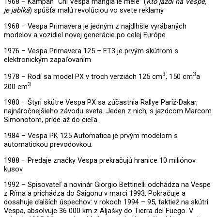
1968 – Kampaň “Chi Vespa mangia le mele” (
Kto jazdí na Vespe,
je jablká
) spúšťa malú revolúciou vo svete reklamy
1968 – Vespa Primavera je jedným z najdlhšie vyrábaných
modelov a vozidiel novej generácie po celej Európe
1976 – Vespa Primavera 125 – ET3 je prvým skútrom s
elektronickým zapaľovaním
3
3
1978 – Rodí sa model PX v troch verziách 125 cm
, 150 cm
a
3
200 cm
1980 – Štyri skútre Vespa PX sa zúčastnia Rallye Paríž-Dakar,
najnáročnejšieho závodu sveta. Jeden z nich, s jazdcom Marcom
Simonotom, príde až do cieľa.
1984 – Vespa PK 125 Automatica je prvým modelom s
automatickou prevodovkou.
1988 – Predaje značky Vespa prekračujú hranice 10 miliónov
kusov
1992 – Spisovateľ a novinár Giorgio Bettinelli odchádza na Vespe
z Ríma a prichádza do Saigonu v marci 1993. Pokračuje a
dosahuje ďalších úspechov: v rokoch 1994 – 95, taktiež na skútri
Vespa, absolvuje 36 000 km z Aljašky do Tierra del Fuego. V