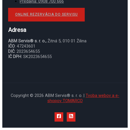
Predajňa: 0908 700 666
ONLINE REZERVÁCIA DO SERVISU
Adresa
ABM Servis® s. r. o.,
Žitná 5, 010 01 Žilina
IČO
: 47243601
DIČ
: 2023654655
IČ DPH
: SK2023654655
Copyright © 2026 ABM Servis® s. r. o. |
Tvoba webov a e-
shopov TOMARCO