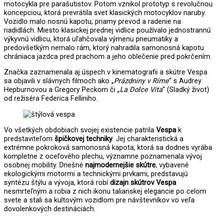
motocykla pre parašutistov. Potom vznikol prototyp s revolučnou
koncepciou, ktorá prevrátila svet klasických motocyklov naruby.
Vozidlo malo nosnú kapotu, priamy prevod a radenie na
riadidlách. Miesto klasickej prednej vidlice používalo jednostrannú
výkyvnú vidlicu, ktorá uľahčovala výmenu pneumatiky a
predovšetkým nemalo rám, ktorý nahradila samonosná kapotu
chrániaca jazdca pred prachom a jeho oblečenie pred pokrčením.
Značka zaznamenala aj úspech v kinematografii a skútre Vespa
sa objavili v slávnych filmoch ako „
Prázdniny v Ríme
“ s Audrey
Hepburnovou a Gregory Peckom či „
La Dolce Vita
“ (Sladký život)
od režiséra Federica Felliniho.
Vo všetkých obdobiach svojej existencie patrila
Vespa
k
predstaviteľom
špičkovej techniky
. Jej charakteristická a
extrémne pokroková samonosná kapota, ktorá sa dodnes vyrába
kompletne z oceľového plechu, významne poznamenala vývoj
osobnej mobility. Dnešné
najmodernejšie skútre
, vybavené
ekologickými motormi a technickými prvkami, predstavujú
syntézu štýlu a vývoja, ktorá robí
dizajn skútrov Vespa
nesmrteľným a robia z nich ikonu talianskej elegancie po celom
svete a stali sa kultovým vozidlom pre návštevníkov vo veľa
dovolenkových destináciách.