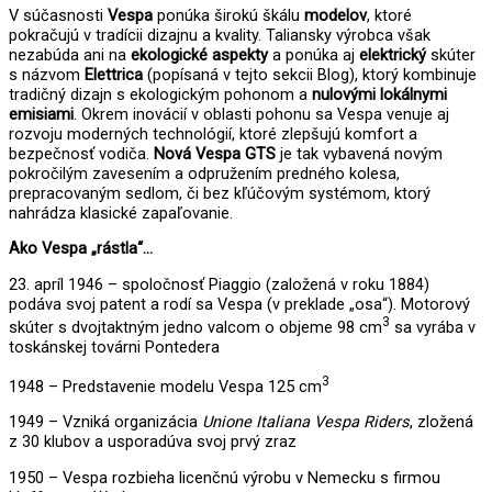
V súčasnosti
Vespa
ponúka širokú škálu
modelov
, ktoré
pokračujú v tradícii dizajnu a kvality. Taliansky výrobca však
nezabúda ani na
ekologické aspekty
a ponúka aj
elektrický
skúter
s názvom
Elettrica
(popísaná v tejto sekcii Blog), ktorý kombinuje
tradičný dizajn s ekologickým pohonom a
nulovými lokálnymi
emisiami
. Okrem inovácií v oblasti pohonu sa Vespa venuje aj
rozvoju moderných technológií, ktoré zlepšujú komfort a
bezpečnosť vodiča.
Nová Vespa GTS
je tak vybavená novým
pokročilým zavesením a odpružením predného kolesa,
prepracovaným sedlom, či bez kľúčovým systémom, ktorý
nahrádza klasické zapaľovanie.
Ako Vespa „rástla“…
23. apríl 1946 – spoločnosť Piaggio (založená v roku 1884)
podáva svoj patent a rodí sa Vespa (v preklade „osa“). Motorový
3
skúter s dvojtaktným jedno valcom o objeme 98 cm
sa vyrába v
toskánskej továrni Pontedera
3
1948 – Predstavenie modelu Vespa 125 cm
1949 – Vzniká organizácia
Unione Italiana Vespa Riders
, zložená
z 30 klubov a usporadúva svoj prvý zraz
1950 – Vespa rozbieha licenčnú výrobu v Nemecku s firmou