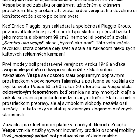
Vespa
bola od začiatku originálnym, užitočným a krásnym
produktom, ktorý si okamžite získal srdce verejnosti a dovolíme si
konštatovať že skoro po celom svete.
Keď Enrico Piaggio, syn zakladateľa spoločnosti Piaggio Group,
pozoroval ladné línie prvého prototypu skútra a počúval bzukot
jeho motora s objemom 98 cm3, nemohol si pomôcť a zvolal:
„
Sembra una
vespa
!“ alebo „Vyzerá ako
osa
!“. Táto veta začala
revolúciu, ktorá obletela celý svet a stala sa základom niekoľkých
kultových reklamných kampaní.
Prvé modely boli predstavené verejnosti v roku 1946 a vďaka
svojmu
elegantnému dizajnu
si okamžite získali srdcia
zákazníkov.
Vespa
sa čoskoro stala populárnym dopravným
prostriedkom v povojnovom Taliansku a postupne sa rozšírila do
zvyšku sveta. Počas 50. a 60. rokov 20. storočia sa Vespa stala
celosvetovým fenoménom
, keď prenikla na trhy mnohých krajín a
získala si značnú popularitu medzi mladými ľuďmi. Stala sa nielen
prostriedkom prepravy, ale aj symbolom slobody, nezávislosti
a módy – a tieto tézy sa stali aj reklamným sloganom v rôznych
obmenách.
Zažiarili aj na striebornom plátne v mnohých filmoch. Značka
Vespa
vznikla z túžby vytvoriť inovatívny produkt osobnej mobility.
Prvý
„
motorový skúter
”
bol postavený na základe malého