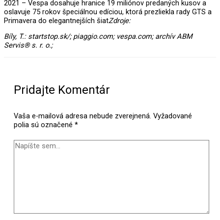
2021 – Vespa dosahuje hranice 19 miliónov predaných kusov a
oslavuje 75 rokov špeciálnou edíciou, ktorá prezliekla rady GTS a
Primavera do elegantnejších šiat
Zdroje:
Bíly, T.: startstop.sk/; piaggio.com; vespa.com; archív ABM
Servis® s. r. o.;
Pridajte Komentár
Vaša e-mailová adresa nebude zverejnená.
Vyžadované
polia sú označené
*