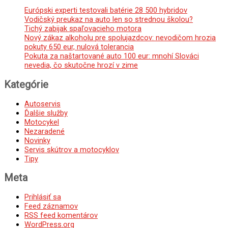
Európski experti testovali batérie 28 500 hybridov
Vodičský preukaz na auto len so strednou školou?
Tichý zabijak spaľovacieho motora
Nový zákaz alkoholu pre spolujazdcov: nevodičom hrozia
pokuty 650 eur, nulová tolerancia
Pokuta za naštartované auto 100 eur: mnohí Slováci
nevedia, čo skutočne hrozí v zime
Kategórie
Autoservis
Ďalšie služby
Motocykel
Nezaradené
Novinky
Servis skútrov a motocyklov
Tipy
Meta
Prihlásiť sa
Feed záznamov
RSS feed komentárov
WordPress.org