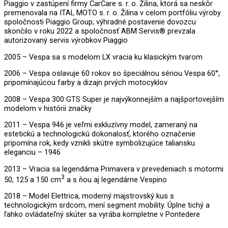
Piaggio v zastúpení firmy CarCare s. r. o. Žilina, ktorá sa neskôr
premenovala na ITAL MOTO s. r. o. Žilina v celom portfóliu výroby
spoločnosti Piaggio Group; výhradné postavenie dovozcu
skončilo v roku 2022 a spoločnosť ABM Servis® prevzala
autorizovaný servis výrobkov Piaggio
2005 – Vespa sa s modelom LX vracia ku klasickým tvarom
2006 – Vespa oslavuje 60 rokov so špeciálnou sériou Vespa 60°,
pripomínajúcou farby a dizajn prvých motocyklov
2008 – Vespa 300 GTS Super je najvýkonnejším a najšportovejším
modelom v histórii značky
2011 – Vespa 946 je veľmi exkluzívny model, zameraný na
estetickú a technologickú dokonalosť, ktorého označenie
pripomína rok, kedy vznikli skútre symbolizujúce taliansku
eleganciu – 1946
2013 – Vracia sa legendárna Primavera v prevedeniach s motormi
3
50, 125 a 150 cm
a s ňou aj legendárne Vespino
2018 – Model Elettrica, moderný majstrovský kus s
technologickým srdcom, mení segment mobility. Úplne tichý a
ľahko ovládateľný skúter sa vyrába kompletne v Pontedere