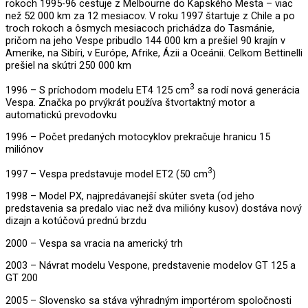
rokoch 1995-96 cestuje z Melbourne do Kapského Mesta – viac
než 52 000 km za 12 mesiacov. V roku 1997 štartuje z Chile a po
troch rokoch a ôsmych mesiacoch prichádza do Tasmánie,
pričom na jeho Vespe pribudlo 144 000 km a prešiel 90 krajín v
Amerike, na Sibíri, v Európe, Afrike, Ázii a Oceánii. Celkom Bettinelli
prešiel na skútri 250 000 km
3
1996 – S príchodom modelu ET4 125 cm
sa rodí nová generácia
Vespa. Značka po prvýkrát používa štvortaktný motor a
automatickú prevodovku
1996 – Počet predaných motocyklov prekračuje hranicu 15
miliónov
3
1997 – Vespa predstavuje model ET2 (50 cm
)
1998 – Model PX, najpredávanejší skúter sveta (od jeho
predstavenia sa predalo viac než dva milióny kusov) dostáva nový
dizajn a kotúčovú prednú brzdu
2000 – Vespa sa vracia na americký trh
2003 – Návrat modelu Vespone, predstavenie modelov GT 125 a
GT 200
2005 – Slovensko sa stáva výhradným importérom spoločnosti