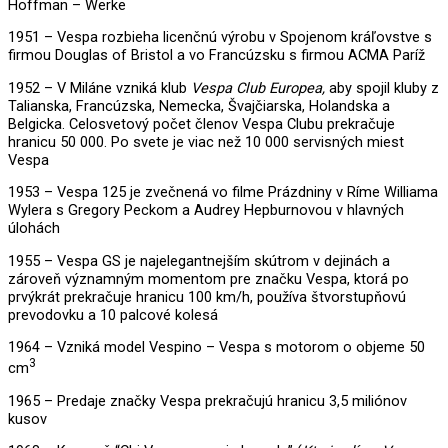
Hoffman – Werke
1951 – Vespa rozbieha licenčnú výrobu v Spojenom kráľovstve s
firmou Douglas of Bristol a vo Francúzsku s firmou ACMA Paríž
1952 – V Miláne vzniká klub
Vespa Club Europea,
aby spojil kluby z
Talianska, Francúzska, Nemecka, Švajčiarska, Holandska a
Belgicka. Celosvetový počet členov Vespa Clubu prekračuje
hranicu 50 000. Po svete je viac než 10 000 servisných miest
Vespa
1953 – Vespa 125 je zvečnená vo filme Prázdniny v Ríme Williama
Wylera s Gregory Peckom a Audrey Hepburnovou v hlavných
úlohách
1955 – Vespa GS je najelegantnejším skútrom v dejinách a
zároveň významným momentom pre značku Vespa, ktorá po
prvýkrát prekračuje hranicu 100 km/h, používa štvorstupňovú
prevodovku a 10 palcové kolesá
1964 – Vzniká model Vespino – Vespa s motorom o objeme 50
3
cm
1965 – Predaje značky Vespa prekračujú hranicu 3,5 miliónov
kusov