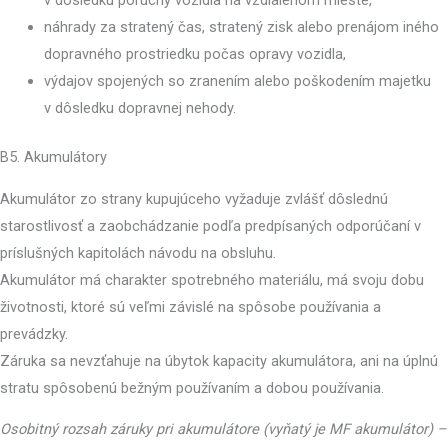
v dôsledku poruchy vozidla na vzdialenom mieste,
náhrady za stratený čas, stratený zisk alebo prenájom iného
dopravného prostriedku počas opravy vozidla,
výdajov spojených so zranením alebo poškodením majetku
v dôsledku dopravnej nehody.
B5. Akumulátory
Akumulátor zo strany kupujúceho vyžaduje zvlášť dôslednú
starostlivosť a zaobchádzanie podľa predpísaných odporúčaní v
príslušných kapitolách návodu na obsluhu.
Akumulátor má charakter spotrebného materiálu, má svoju dobu
životnosti, ktoré sú veľmi závislé na spôsobe používania a
prevádzky.
Záruka sa nevzťahuje na úbytok kapacity akumulátora, ani na úplnú
stratu spôsobenú bežným používaním a dobou používania.
Osobitný rozsah záruky pri akumulátore (vyňatý je MF akumulátor) –