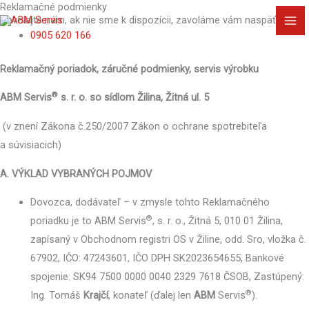
Reklamačné podmienky
Preskočiť
MA
Zavolajte nám, ak nie sme k dispozícii, zavoláme vám naspäť!
na
0905 620 166
ME
obsah
Reklamačný poriadok, záručné podmienky, servis výrobku
®
ABM Servis
s. r. o. so sídlom Žilina, Žitná ul. 5
(v znení Zákona č.250/2007 Zákon o ochrane spotrebiteľa
a súvisiacich)
A. VÝKLAD VYBRANÝCH POJMOV
Dovozca, dodávateľ – v zmysle tohto Reklamačného
®
poriadku je to ABM Servis
, s. r. o., Žitná 5, 010 01 Žilina,
zapísaný v Obchodnom registri OS v Žiline, odd. Sro, vložka č.
67902, IČO: 47243601, IČO DPH SK2023654655, Bankové
spojenie: SK94 7500 0000 0040 2329 7618 ČSOB, Zastúpený:
®
Ing. Tomáš
Krajčí
, konateľ (ďalej len
ABM
Servis
).