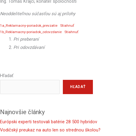
Ing. Tomáš Krajčí, konateľ spoločnosti
Neoddeliteľnou súčasťou sú aj prílohy
1a_Reklamacny-poriadok_prevzatie
Stiahnuť
1b_Reklamacny-poriadok_odovzdanie
Stiahnuť
Pri preberaní
Pri odovzdávaní
Hľadať
HĽADAŤ
Najnovšie články
Európski experti testovali batérie 28 500 hybridov
Vodičský preukaz na auto len so strednou školou?