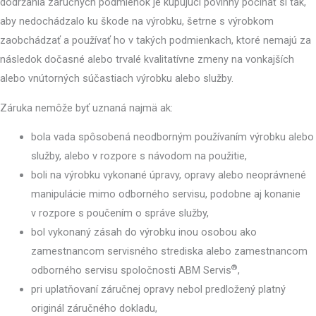
dodržania záručných podmienok je kupujúci povinný počínať si tak,
aby nedochádzalo ku škode na výrobku, šetrne s výrobkom
zaobchádzať a používať ho v takých podmienkach, ktoré nemajú za
následok dočasné alebo trvalé kvalitatívne zmeny na vonkajších
alebo vnútorných súčastiach výrobku alebo služby.
Záruka nemôže byť uznaná najmä ak:
bola vada spôsobená neodborným používaním výrobku alebo
služby, alebo v rozpore s návodom na použitie,
boli na výrobku vykonané úpravy, opravy alebo neoprávnené
manipulácie mimo odborného servisu, podobne aj konanie
v rozpore s poučením o správe služby,
bol vykonaný zásah do výrobku inou osobou ako
zamestnancom servisného strediska alebo zamestnancom
®
odborného servisu spoločnosti ABM Servis
,
pri uplatňovaní záručnej opravy nebol predložený platný
originál záručného dokladu,