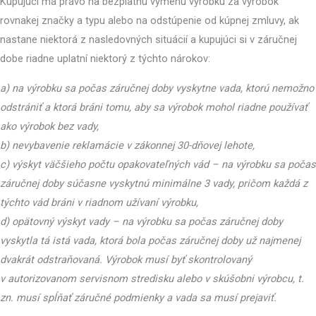
Kupujúci má právo na bezplatnú výmenu výrobku za výrobok
rovnakej značky a typu alebo na odstúpenie od kúpnej zmluvy, ak
nastane niektorá z nasledovných situácií a kupujúci si v záručnej
dobe riadne uplatní niektorý z týchto nárokov:
a) na výrobku sa počas záručnej doby vyskytne vada, ktorú nemožno
odstrániť a ktorá bráni tomu, aby sa výrobok mohol riadne používať
ako výrobok bez vady,
b) nevybavenie reklamácie v zákonnej 30-dňovej lehote,
c) výskyt väčšieho počtu opakovateľných vád – na výrobku sa počas
záručnej doby súčasne vyskytnú minimálne 3 vady, pričom každá z
týchto vád bráni v riadnom užívaní výrobku,
d) opätovný výskyt vady – na výrobku sa počas záručnej doby
vyskytla tá istá vada, ktorá bola počas záručnej doby už najmenej
dvakrát odstraňovaná. Výrobok musí byť skontrolovaný
v autorizovanom servisnom stredisku alebo v skúšobni výrobcu, t.
zn. musí spĺňať záručné podmienky a vada sa musí prejaviť.