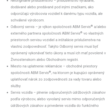
Neoriginálne príslušenstvo – príslušenstvo vyrábané,
dodávané alebo predávané pod inými značkami, ako
odporúčajú výrobcovia vozidiel k danému typu vozidla, ale
schválené výrobcom.
®
Odborný servis – je výkon spoločnosti ABM Servis
a/alebo
®
externého partnera spoločnosti ABM Servis
vo vlastných
priestoroch servisu vozidiel a inštalácie príslušenstva na
vlastnú zodpovednosť. Takýto Odborný servis musí byť
oprávnený vykonávať tieto úkony a musí ich mať povolené v
Živnostenskom alebo Obchodnom registri.
Miesto na uplatnenie reklamácie – obchodné priestory
®
spoločnosti ABM Servis
, na ktorom je kupujúci oprávnený
uplatňovať nárok zo zodpovednosti za vady tovaru alebo
služby.
Servis vozidla – plnenie odporučených údržbových zásahov
podľa výrobcov, alebo vyvolaný servis mimo odporučených
údržbových zásahov a privedenie vozidla do funkčného