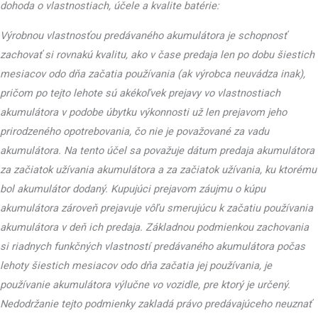
dohoda o vlastnostiach, účele a kvalite batérie:
Výrobnou vlastnosťou predávaného akumulátora je schopnosť
zachovať si rovnakú kvalitu, ako v čase predaja len po dobu šiestich
mesiacov odo dňa začatia používania (ak výrobca neuvádza inak),
pričom po tejto lehote sú akékoľvek prejavy vo vlastnostiach
akumulátora v podobe úbytku výkonnosti už len prejavom jeho
prirodzeného opotrebovania, čo nie je považované za vadu
akumulátora. Na tento účel sa považuje dátum predaja akumulátora
za začiatok užívania akumulátora a za začiatok užívania, ku ktorému
bol akumulátor dodaný. Kupujúci prejavom záujmu o kúpu
akumulátora zároveň prejavuje vôľu smerujúcu k začatiu používania
akumulátora v deň ich predaja. Základnou podmienkou zachovania
si riadnych funkčných vlastností predávaného akumulátora počas
lehoty šiestich mesiacov odo dňa začatia jej používania, je
používanie akumulátora výlučne vo vozidle, pre ktorý je určený.
Nedodržanie tejto podmienky zakladá právo predávajúceho neuznať