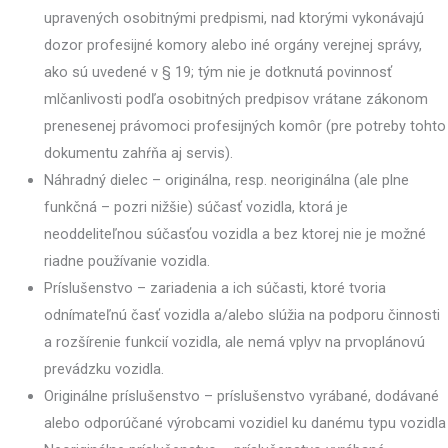
upravených osobitnými predpismi, nad ktorými vykonávajú
dozor profesijné komory alebo iné orgány verejnej správy,
ako sú uvedené v § 19; tým nie je dotknutá povinnosť
mlčanlivosti podľa osobitných predpisov vrátane zákonom
prenesenej právomoci profesijných komôr (pre potreby tohto
dokumentu zahŕňa aj servis).
Náhradný dielec – originálna, resp. neoriginálna (ale plne
funkčná – pozri nižšie) súčasť vozidla, ktorá je
neoddeliteľnou súčasťou vozidla a bez ktorej nie je možné
riadne používanie vozidla.
Príslušenstvo – zariadenia a ich súčasti, ktoré tvoria
odnímateľnú časť vozidla a/alebo slúžia na podporu činnosti
a rozšírenie funkcií vozidla, ale nemá vplyv na prvoplánovú
prevádzku vozidla.
Originálne príslušenstvo – príslušenstvo vyrábané, dodávané
alebo odporúčané výrobcami vozidiel ku danému typu vozidla