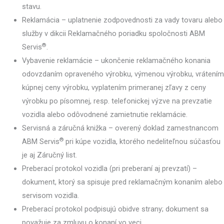
stavu.
Reklamácia – uplatnenie zodpovednosti za vady tovaru alebo
služby v dikcii Reklamačného poriadku spoločnosti ABM
®
Servis
.
Vybavenie reklamácie – ukončenie reklamačného konania
odovzdaním opraveného výrobku, výmenou výrobku, vrátením
kúpnej ceny výrobku, vyplatením primeranej zľavy z ceny
výrobku po písomnej, resp. telefonickej výzve na prevzatie
vozidla alebo odôvodnené zamietnutie reklamácie.
Servisná a záručná knižka – overený doklad zamestnancom
®
ABM Servis
pri kúpe vozidla, ktorého nedeliteľnou súčasťou
je aj Záručný list.
Preberací protokol vozidla (pri preberaní aj prevzatí) –
dokument, ktorý sa spisuje pred reklamačným konaním alebo
servisom vozidla.
Preberací protokol podpisujú obidve strany; dokument sa
považuje za zmluvu o konaní vo veci.