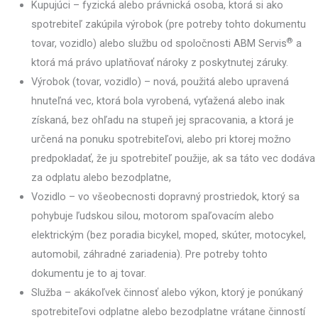
Kupujúci – fyzická alebo právnická osoba, ktorá si ako
spotrebiteľ zakúpila výrobok (pre potreby tohto dokumentu
®
tovar, vozidlo) alebo službu od spoločnosti ABM Servis
a
ktorá má právo uplatňovať nároky z poskytnutej záruky.
Výrobok (tovar, vozidlo) – nová, použitá alebo upravená
hnuteľná vec, ktorá bola vyrobená, vyťažená alebo inak
získaná, bez ohľadu na stupeň jej spracovania, a ktorá je
určená na ponuku spotrebiteľovi, alebo pri ktorej možno
predpokladať, že ju spotrebiteľ použije, ak sa táto vec dodáva
za odplatu alebo bezodplatne,
Vozidlo – vo všeobecnosti dopravný prostriedok, ktorý sa
pohybuje ľudskou silou, motorom spaľovacím alebo
elektrickým (bez poradia bicykel, moped, skúter, motocykel,
automobil, záhradné zariadenia). Pre potreby tohto
dokumentu je to aj tovar.
Služba – akákoľvek činnosť alebo výkon, ktorý je ponúkaný
spotrebiteľovi odplatne alebo bezodplatne vrátane činností