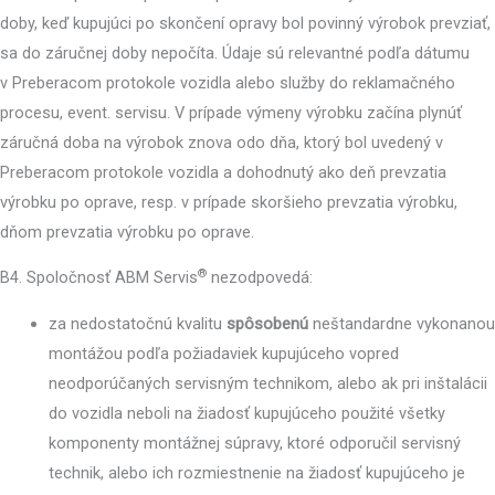
doby, keď kupujúci po skončení opravy bol povinný výrobok prevziať,
sa do záručnej doby nepočíta. Údaje sú relevantné podľa dátumu
v Preberacom protokole vozidla alebo služby do reklamačného
procesu, event. servisu. V prípade výmeny výrobku začína plynúť
záručná doba na výrobok znova odo dňa, ktorý bol uvedený v
Preberacom protokole vozidla a dohodnutý ako deň prevzatia
výrobku po oprave, resp. v prípade skoršieho prevzatia výrobku,
dňom prevzatia výrobku po oprave.
®
B4. Spoločnosť ABM Servis
nezodpovedá:
za nedostatočnú kvalitu
spôsobenú
neštandardne vykonanou
montážou podľa požiadaviek kupujúceho vopred
neodporúčaných servisným technikom, alebo ak pri inštalácii
do vozidla neboli na žiadosť kupujúceho použité všetky
komponenty montážnej súpravy, ktoré odporučil servisný
technik, alebo ich rozmiestnenie na žiadosť kupujúceho je