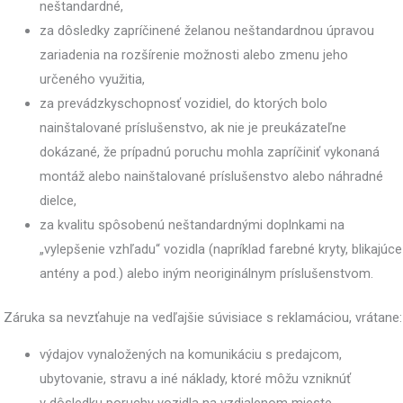
neštandardné,
za dôsledky zapríčinené želanou neštandardnou úpravou
zariadenia na rozšírenie možnosti alebo zmenu jeho
určeného využitia,
za prevádzkyschopnosť vozidiel, do ktorých bolo
nainštalované príslušenstvo, ak nie je preukázateľne
dokázané, že prípadnú poruchu mohla zapríčiniť vykonaná
montáž alebo nainštalované príslušenstvo alebo náhradné
dielce,
za kvalitu spôsobenú neštandardnými doplnkami na
„vylepšenie vzhľadu“ vozidla (napríklad farebné kryty, blikajúce
antény a pod.) alebo iným neoriginálnym príslušenstvom.
Záruka sa nevzťahuje na vedľajšie súvisiace s reklamáciou, vrátane:
výdajov vynaložených na komunikáciu s predajcom,
ubytovanie, stravu a iné náklady, ktoré môžu vzniknúť