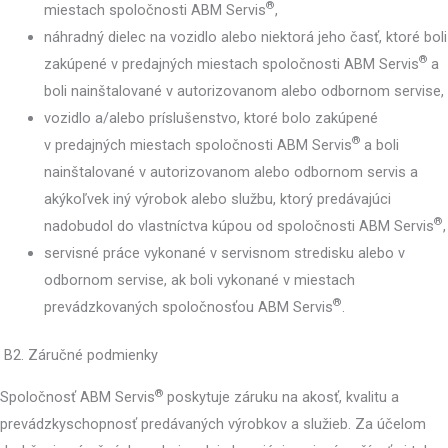
®
miestach spoločnosti ABM Servis
,
náhradný dielec na vozidlo alebo niektorá jeho časť, ktoré boli
®
zakúpené v predajných miestach spoločnosti ABM Servis
a
boli nainštalované v autorizovanom alebo odbornom servise,
vozidlo a/alebo príslušenstvo, ktoré bolo zakúpené
®
v predajných miestach spoločnosti ABM Servis
a boli
nainštalované v autorizovanom alebo odbornom servis a
akýkoľvek iný výrobok alebo službu, ktorý predávajúci
®
nadobudol do vlastníctva kúpou od spoločnosti ABM Servis
,
servisné práce vykonané v servisnom stredisku alebo v
odbornom servise, ak boli vykonané v miestach
®
prevádzkovaných spoločnosťou ABM Servis
.
B2. Záručné podmienky
®
Spoločnosť ABM Servis
poskytuje záruku na akosť, kvalitu a
prevádzkyschopnosť predávaných výrobkov a služieb. Za účelom