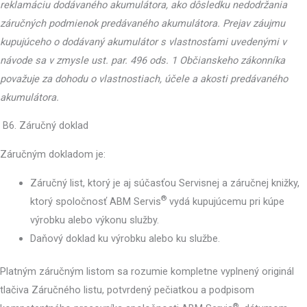
reklamáciu dodávaného akumulátora, ako dôsledku nedodržania
záručných podmienok predávaného akumulátora. Prejav záujmu
kupujúceho o dodávaný akumulátor s vlastnosťami uvedenými v
návode sa v zmysle ust. par. 496 ods. 1 Občianskeho zákonníka
považuje za dohodu o vlastnostiach, účele a akosti predávaného
akumulátora.
B6. Záručný doklad
Záručným dokladom je:
Záručný list, ktorý je aj súčasťou Servisnej a záručnej knižky,
®
ktorý spoločnosť ABM Servis
vydá kupujúcemu pri kúpe
výrobku alebo výkonu služby.
Daňový doklad ku výrobku alebo ku službe.
Platným záručným listom sa rozumie kompletne vyplnený originál
tlačiva Záručného listu, potvrdený pečiatkou a podpisom
®