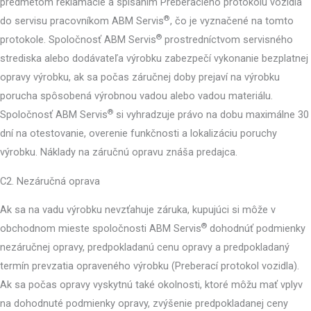
predmetom reklamácie a spísaním Preberacieho protokolu vozidla
®
do servisu pracovníkom ABM Servis
, čo je vyznačené na tomto
®
protokole. Spoločnosť ABM Servis
prostredníctvom servisného
strediska alebo dodávateľa výrobku zabezpečí vykonanie bezplatnej
opravy výrobku, ak sa počas záručnej doby prejaví na výrobku
porucha spôsobená výrobnou vadou alebo vadou materiálu.
®
Spoločnosť ABM Servis
si vyhradzuje právo na dobu maximálne 30
dní na otestovanie, overenie funkčnosti a lokalizáciu poruchy
výrobku. Náklady na záručnú opravu znáša predajca.
C2. Nezáručná oprava
Ak sa na vadu výrobku nevzťahuje záruka, kupujúci si môže v
®
obchodnom mieste spoločnosti ABM Servis
dohodnúť podmienky
nezáručnej opravy, predpokladanú cenu opravy a predpokladaný
termín prevzatia opraveného výrobku (Preberací protokol vozidla).
Ak sa počas opravy vyskytnú také okolnosti, ktoré môžu mať vplyv
na dohodnuté podmienky opravy, zvýšenie predpokladanej ceny