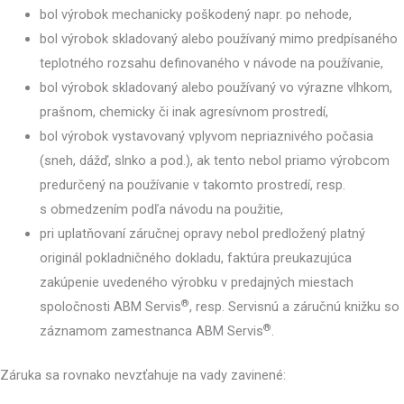
bol výrobok mechanicky poškodený napr. po nehode,
bol výrobok skladovaný alebo používaný mimo predpísaného
teplotného rozsahu definovaného v návode na používanie,
bol výrobok skladovaný alebo používaný vo výrazne vlhkom,
prašnom, chemicky či inak agresívnom prostredí,
bol výrobok vystavovaný vplyvom nepriaznivého počasia
(sneh, dážď, slnko a pod.), ak tento nebol priamo výrobcom
predurčený na používanie v takomto prostredí, resp.
s obmedzením podľa návodu na použitie,
pri uplatňovaní záručnej opravy nebol predložený platný
originál pokladničného dokladu, faktúra preukazujúca
zakúpenie uvedeného výrobku v predajných miestach
®
spoločnosti ABM Servis
, resp. Servisnú a záručnú knižku so
®
záznamom zamestnanca ABM Servis
.
Záruka sa rovnako nevzťahuje na vady zavinené: