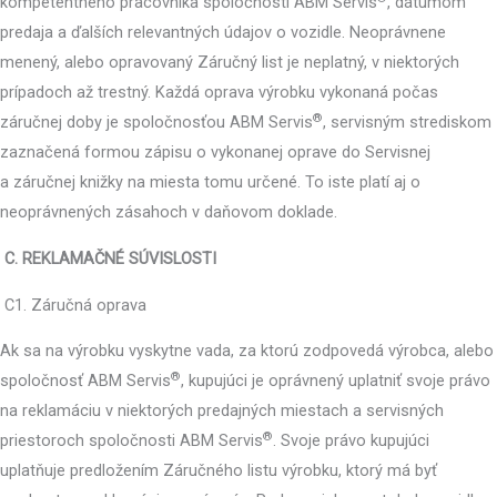
kompetentného pracovníka spoločnosti ABM Servis
, dátumom
predaja a ďalších relevantných údajov o vozidle. Neoprávnene
menený, alebo opravovaný Záručný list je neplatný, v niektorých
prípadoch až trestný. Každá oprava výrobku vykonaná počas
®
záručnej doby je spoločnosťou ABM Servis
, servisným strediskom
zaznačená formou zápisu o vykonanej oprave do Servisnej
a záručnej knižky na miesta tomu určené. To iste platí aj o
neoprávnených zásahoch v daňovom doklade.
C. REKLAMAČNÉ SÚVISLOSTI
C1. Záručná oprava
Ak sa na výrobku vyskytne vada, za ktorú zodpovedá výrobca, alebo
®
spoločnosť ABM Servis
, kupujúci je oprávnený uplatniť svoje právo
na reklamáciu v niektorých predajných miestach a servisných
®
priestoroch spoločnosti ABM Servis
. Svoje právo kupujúci
uplatňuje predložením Záručného listu výrobku, ktorý má byť