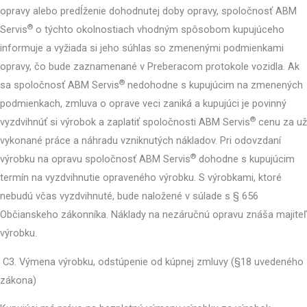
opravy alebo predĺženie dohodnutej doby opravy, spoločnosť ABM
®
Servis
o týchto okolnostiach vhodným spôsobom kupujúceho
informuje a vyžiada si jeho súhlas so zmenenými podmienkami
opravy, čo bude zaznamenané v Preberacom protokole vozidla. Ak
®
sa spoločnosť ABM Servis
nedohodne s kupujúcim na zmenených
podmienkach, zmluva o oprave veci zaniká a kupujúci je povinný
®
vyzdvihnúť si výrobok a zaplatiť spoločnosti ABM Servis
cenu za už
vykonané práce a náhradu vzniknutých nákladov. Pri odovzdaní
®
výrobku na opravu spoločnosť ABM Servis
dohodne s kupujúcim
termín na vyzdvihnutie opraveného výrobku. S výrobkami, ktoré
nebudú včas vyzdvihnuté, bude naložené v súlade s § 656
Občianskeho zákonníka. Náklady na nezáručnú opravu znáša majiteľ
výrobku.
C3. Výmena výrobku, odstúpenie od kúpnej zmluvy (§18 uvedeného
zákona)