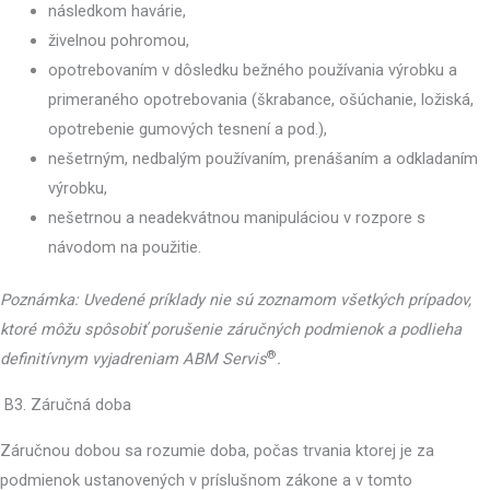
následkom havárie,
živelnou pohromou,
opotrebovaním v dôsledku bežného používania výrobku a
primeraného opotrebovania (škrabance, ošúchanie, ložiská,
opotrebenie gumových tesnení a pod.),
nešetrným, nedbalým používaním, prenášaním a odkladaním
výrobku,
nešetrnou a neadekvátnou manipuláciou v rozpore s
návodom na použitie.
Poznámka: Uvedené príklady nie sú zoznamom všetkých prípadov,
ktoré môžu spôsobiť porušenie záručných podmienok a podlieha
®
definitívnym vyjadreniam ABM
Servis
.
B3. Záručná doba
Záručnou dobou sa rozumie doba, počas trvania ktorej je za
podmienok ustanovených v príslušnom zákone a v tomto